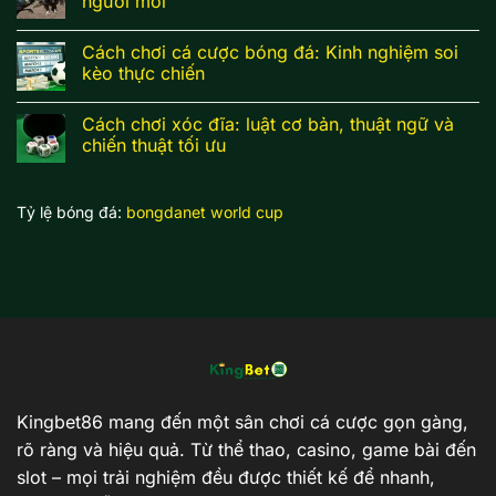
người mới
Cách chơi cá cược bóng đá: Kinh nghiệm soi
kèo thực chiến
Cách chơi xóc đĩa: luật cơ bản, thuật ngữ và
chiến thuật tối ưu
Tỷ lệ bóng đá:
bongdanet world cup
Kingbet86 mang đến một sân chơi cá cược gọn gàng,
rõ ràng và hiệu quả. Từ thể thao, casino, game bài đến
slot – mọi trải nghiệm đều được thiết kế để nhanh,