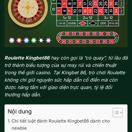
Roulette Kingbet86
hay còn gọi là “cò quay”, từ lâu đã
trở thành biểu tượng của sự may rủi và chiến thuật
trong thế giới casino. Tại Kingbet 86, trò chơi Roulette
không chỉ giữ nguyên sức hấp dẫn cổ điển mà còn
được nâng tầm với giao diện trực quan, tỷ lệ đổi
thưởng hấp dẫn.
Nội dung
Chi tiết luật đánh Roulette Kingbet86 dành cho
newbie