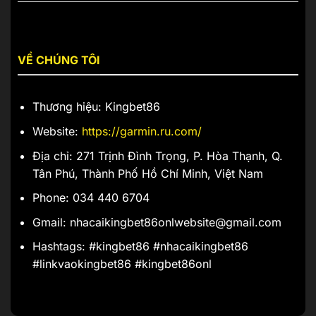
VỀ CHÚNG TÔI
Thương hiệu: Kingbet86
Website:
https://garmin.ru.com/
Địa chỉ: 271 Trịnh Đình Trọng, P. Hòa Thạnh, Q.
Tân Phú, Thành Phố Hồ Chí Minh, Việt Nam
Phone: 034 440 6704
Gmail:
nhacaikingbet86onlwebsite@gmail.com
Hashtags: #kingbet86 #nhacaikingbet86
#linkvaokingbet86 #kingbet86onl