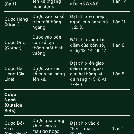
liền kề (ngang
1 ăn 17
(Split)
giữa số 8 và 9.
hoặc dọc).
Cược vào ba số
Đặt chip lên mép
Cược Hàng
trên một hàng
ngoài của hàng số
1 ăn 11
(Street)
ngang.
1, 2, 3.
Cược vào bốn
Đặt chip vào giao
Cược Góc
con số tạo
điểm của bốn số,
1 ăn 8
(Corner)
thành một hình
ví dụ 13, 14, 16, 17.
vuông.
Đặt chip lên giao
Cược Hai
Cược vào sáu
điểm mép ngoài
Hàng (Six
số của hai hàng
của hai hàng, ví
1 ăn 5
Line)
liền kề.
dụ hàng 4-5-6 và
7-8-9.
Cược
Ngoài
(Outside
Bets)
Cược quả bóng
Cược Đỏ/
Đặt chip vào ô
sẽ rơi vào ô
Đen
“Red” hoặc
1 ăn 1
màu đỏ hoặc
(Red/Black)
“Black”.