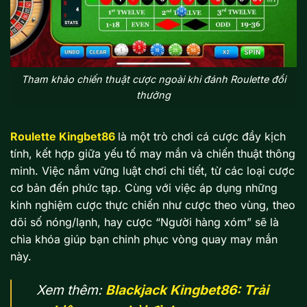
Tham khảo chiến thuật cược ngoài khi đánh Roulette đổi
thưởng
Roulette Kingbet86
là một trò chơi cá cược đầy kịch
tính, kết hợp giữa yếu tố may mắn và chiến thuật thông
minh. Việc nắm vững luật chơi chi tiết, từ các loại cược
cơ bản đến phức tạp. Cùng với việc áp dụng những
kinh nghiệm cược thực chiến như cược theo vùng, theo
dõi số nóng/lạnh, hay cược “Người hàng xóm” sẽ là
chìa khóa giúp bạn chinh phục vòng quay may mắn
này.
Xem thêm:
Blackjack Kingbet86: Trải