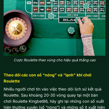
Cược Roulette theo vùng cho hiệu quả thắng cao
Theo dõi các con số “nóng” và “lạnh” khi chơi
Roulette
Nhiều người chơi tin vào việc theo dõi lịch sử kết quả
Roulette. Sau khoảng 20-30 vòng quay tại một bàn
chơi Roulette Kingbet86, hãy ghi lại những con số xuất
hiện thường xuyên (số “nóng”) và những số ít xuất hiện