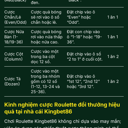
đen.
Cược
Cược quả bóng
Đặt chip vào ô
Chẵn/Lẻ
sẽ rơi vào ô số
“Even” hoặc
1 ăn 1
(Even/Odd)
chẵn hoặc lẻ.
“Odd”.
Cược Nửa
Cược quả bóng
Đặt con chip vào
Bàn (1-
rơi vào nửa thấp
ô “1-18” hoặc “19-
1 ăn 1
18/19-36)
hoặc nửa cao.
36”.
Cược vào một
Cược Cột
Đặt chip vào ô số
trong ba cột
1 ăn 2
(Column)
“2 to 1” ở cuối cột.
dọc 12 số.
Cược vào một
trong ba nhóm
Đặt chip vào ô
Cược Tá
gồm có 12 số
“1st 12”, “2nd 12”
1 ăn 2
(Dozen)
(1-12, 13-24 và
hoặc “3rd 12”.
25-36).
Kinh nghiệm cược Roulette đổi thưởng hiệu
quả tại nhà cái Kingbet86
Chơi Roulette Kingbet86 không chỉ dựa vào may mắn;