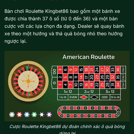
Bàn chơi Roulette Kingbet86 bao gồm một bánh xe
được chia thành 37 ô số (từ 0 đến 36) và một bàn
cược với các lựa chọn đa dạng. Dealer sẽ quay bánh
xe theo một hướng và thả quả bóng nhỏ theo hướng
ngược lại.
Cược Roulette Kingbet86 dự đoán chính xác ô quả bóng
dừng lại