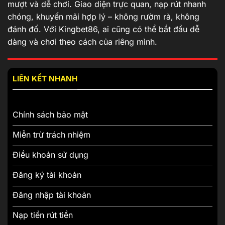
mượt và dễ chơi. Giao diện trực quan, nạp rút nhanh
chóng, khuyến mãi hợp lý – không rườm rà, không
đánh đố. Với Kingbet86, ai cũng có thể bắt đầu dễ
dàng và chơi theo cách của riêng mình.
LIÊN KẾT NHANH
Chính sách bảo mật
Miễn trừ trách nhiệm
Điều khoản sử dụng
Đăng ký tài khoản
Đăng nhập tài khoản
Nạp tiền rút tiền