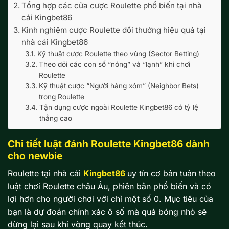
Tổng hợp các cửa cược Roulette phổ biến tại nhà
cái Kingbet86
Kinh nghiệm cược Roulette đổi thưởng hiệu quả tại
nhà cái Kingbet86
Kỹ thuật cược Roulette theo vùng (Sector Betting)
Theo dõi các con số “nóng” và “lạnh” khi chơi
Roulette
Kỹ thuật cược “Người hàng xóm” (Neighbor Bets)
trong Roulette
Tận dụng cược ngoài Roulette Kingbet86 có tỷ lệ
thắng cao
Chi tiết luật đánh Roulette Kingbet86 dành
cho newbie
Roulette tại nhà cái
Kingbet86
uy tín cơ bản tuân theo
luật chơi Roulette châu Âu, phiên bản phổ biến và có
lợi hơn cho người chơi với chỉ một số 0. Mục tiêu của
bạn là dự đoán chính xác ô số mà quả bóng nhỏ sẽ
dừng lại sau khi vòng quay kết thúc.