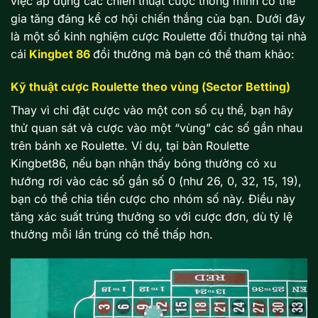
việc áp dụng các chiến thuật cược thông minh có thể
gia tăng đáng kể cơ hội chiến thắng của bạn. Dưới đây
là một số kinh nghiệm cược Roulette đổi thưởng tại nhà
cái
Kingbet 86
đổi thưởng mà bạn có thể tham khảo:
Kỹ thuật cược Roulette theo vùng (Sector Betting)
Thay vì chỉ đặt cược vào một con số cụ thể, bạn hãy
thử quan sát và cược vào một “vùng” các số gần nhau
trên bánh xe Roulette. Ví dụ, tại bàn Roulette
Kingbet86, nếu bạn nhận thấy bóng thường có xu
hướng rơi vào các số gần số 0 (như 26, 0, 32, 15, 19),
bạn có thể chia tiền cược cho nhóm số này. Điều này
tăng xác suất trúng thưởng so với cược đơn, dù tỷ lệ
thưởng mỗi lần trúng có thể thấp hơn.