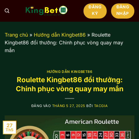
Bỏ
ĐĂNG
ĐĂNG
qua
KÝ
NHẬP
nội
dung
Trang chủ
»
Hướng dẫn Kingbet86
»
Roulette
Kingbet86 đổi thưởng: Chinh phục vòng quay may
mắn
HƯỚNG DẪN KINGBET86
Roulette Kingbet86 đổi thưởng:
Chinh phục vòng quay may mắn
ĐĂNG VÀO
THÁNG 5 27, 2025
BỞI
TACGIA
27
Th5