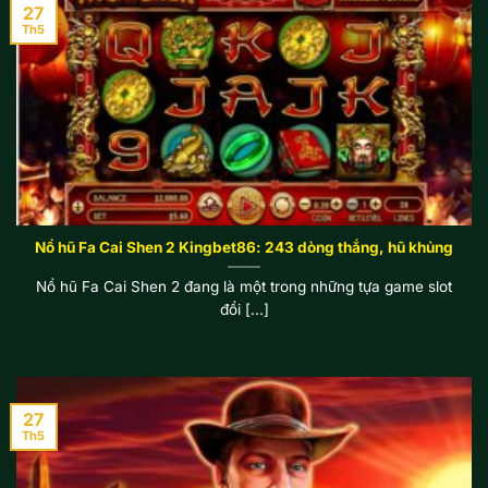
27
Th5
Nổ hũ Fa Cai Shen 2 Kingbet86: 243 dòng thắng, hũ khủng
Nổ hũ Fa Cai Shen 2 đang là một trong những tựa game slot
đổi [...]
27
Th5