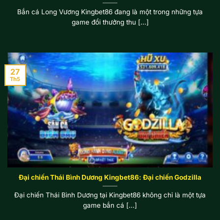
Bắn cá Long Vương Kingbet86 đang là một trong những tựa
game đổi thưởng thu [...]
27
Th5
Đại chiến Thái Bình Dương Kingbet86: Đại chiến Godzilla
Đại chiến Thái Bình Dương tại Kingbet86 không chỉ là một tựa
game bắn cá [...]