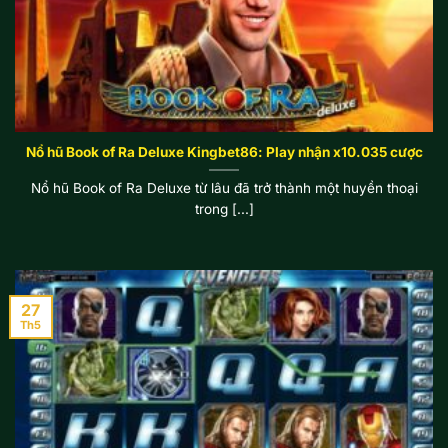
Nổ hũ Book of Ra Deluxe Kingbet86: Play nhận x10.035 cược
Nổ hũ Book of Ra Deluxe từ lâu đã trở thành một huyền thoại
trong [...]
27
Th5