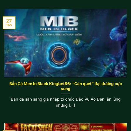
27
Th5
Bắn Cá Men In Black Kingbet86: “Càn quét” đại dương cực
sung
Bạn đã sẵn sàng gia nhập tổ chức Đặc Vụ Áo Đen, ăn lùng
những [...]