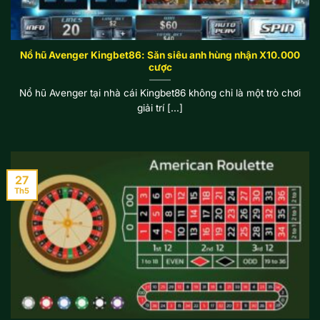
Nổ hũ Avenger Kingbet86: Săn siêu anh hùng nhận X10.000
cược
Nổ hũ Avenger tại nhà cái Kingbet86 không chỉ là một trò chơi
giải trí [...]
27
Th5