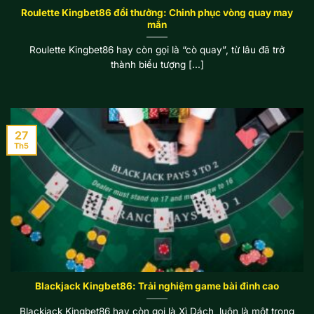
Roulette Kingbet86 đổi thưởng: Chinh phục vòng quay may
mắn
Roulette Kingbet86 hay còn gọi là “cò quay”, từ lâu đã trở
thành biểu tượng [...]
27
Th5
Blackjack Kingbet86: Trải nghiệm game bài đỉnh cao
Blackjack Kingbet86 hay còn gọi là Xì Dách, luôn là một trong