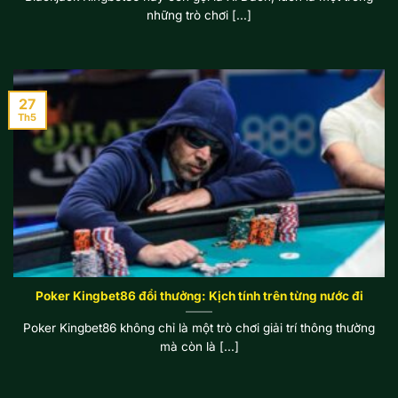
những trò chơi [...]
27
Th5
Poker Kingbet86 đổi thưởng: Kịch tính trên từng nước đi
Poker Kingbet86 không chỉ là một trò chơi giải trí thông thường
mà còn là [...]