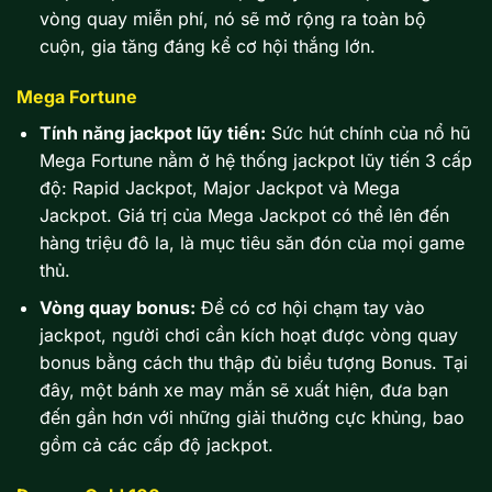
vòng quay miễn phí, nó sẽ mở rộng ra toàn bộ
cuộn, gia tăng đáng kể cơ hội thắng lớn.
Mega Fortune
Tính năng jackpot lũy tiến:
Sức hút chính của nổ hũ
Mega Fortune nằm ở hệ thống jackpot lũy tiến 3 cấp
độ: Rapid Jackpot, Major Jackpot và Mega
Jackpot. Giá trị của Mega Jackpot có thể lên đến
hàng triệu đô la, là mục tiêu săn đón của mọi game
thủ.
Vòng quay bonus:
Để có cơ hội chạm tay vào
jackpot, người chơi cần kích hoạt được vòng quay
bonus bằng cách thu thập đủ biểu tượng Bonus. Tại
đây, một bánh xe may mắn sẽ xuất hiện, đưa bạn
đến gần hơn với những giải thưởng cực khủng, bao
gồm cả các cấp độ jackpot.