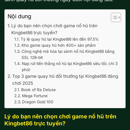
Nội dung
Lý do bạn nên chọn chơi game nổ hũ trên
Kingbet86 trực tuyến?
Tỷ lệ quay hũ tại Kingbet86 lên đến 97.5%
Kho game quay hũ hơn 400+ sản phẩm
Công nghệ mã hóa tại sảnh nổ hũ Kingbet86 bằng
SSL 128-bit
Nạp rút tiền thắng nổ hũ tại Kingbet86 siêu tốc chỉ 3
phút
Top 3 game quay hũ đổi thưởng tại Kingbet86 đáng
chơi 2025
Book of Ra Deluxe
Mega Fortune
Dragon Gold 100
Lý do bạn nên chọn chơi game nổ hũ trên
Kingbet86 trực tuyến?