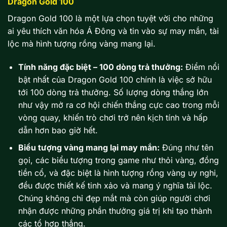
Dragon Gold 100
Dragon Gold 100 là một lựa chọn tuyệt vời cho những
ai yêu thích văn hóa Á Đông và tin vào sự may mắn, tài
lộc mà hình tượng rồng vàng mang lại.
Tính năng đặc biệt – 100 dòng trả thưởng:
Điểm nổi
bật nhất của Dragon Gold 100 chính là việc sở hữu
tới 100 dòng trả thưởng. Số lượng dòng thắng lớn
như vậy mở ra cơ hội chiến thắng cực cao trong mỗi
vòng quay, khiến trò chơi trở nên kịch tính và hấp
dẫn hơn bao giờ hết.
Biểu tượng vàng mang lại may mắn:
Đúng như tên
gọi, các biểu tượng trong game như thỏi vàng, đồng
tiền cổ, và đặc biệt là hình tượng rồng vàng uy nghi,
đều được thiết kế tinh xảo và mang ý nghĩa tài lộc.
Chúng không chỉ đẹp mắt mà còn giúp người chơi
nhận được những phần thưởng giá trị khi tạo thành
các tổ hợp thắng.