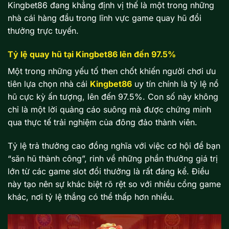
Kingbet86 đang khẳng định vị thế là một trong những
nhà cái hàng đầu trong lĩnh vực game quay hũ đổi
thưởng trực tuyến.
Tỷ lệ quay hũ tại Kingbet86 lên đến 97.5%
Một trong những yếu tố then chốt khiến người chơi ưu
tiên lựa chọn nhà cái
Kingbet86
uy tín chính là tỷ lệ nổ
hũ cực kỳ ấn tượng, lên đến 97.5%. Con số này không
chỉ là một lời quảng cáo suông mà được chứng minh
qua thực tế trải nghiệm của đông đảo thành viên.
Tỷ lệ trả thưởng cao đồng nghĩa với việc cơ hội để bạn
“săn hũ thành công”, rinh về những phần thưởng giá trị
lớn từ các game slot đổi thưởng là rất đáng kể. Điều
này tạo nên sự khác biệt rõ rệt so với nhiều cổng game
khác, nơi tỷ lệ thắng có thể thấp hơn nhiều.