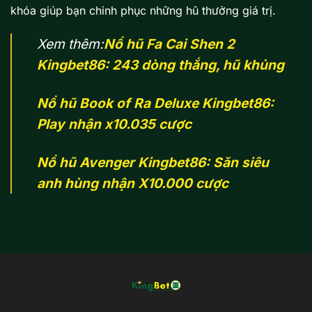
khóa giúp bạn chinh phục những hũ thưởng giá trị.
Xem thêm:
Nổ hũ Fa Cai Shen 2
Kingbet86: 243 dòng thắng, hũ khủng
Nổ hũ Book of Ra Deluxe Kingbet86:
Play nhận x10.035 cược
Nổ hũ Avenger Kingbet86: Săn siêu
anh hùng nhận X10.000 cược