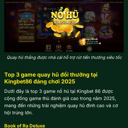
Quay hũ thắng được nhà cái hỗ trợ rút tiền thưởng siêu tốc
Top 3 game quay hũ đổi thưởng tại
Kingbet86 đáng chơi 2025
Dưới đây là top 3 game nổ hũ tại Kingbet 86 được
cộng đồng game thủ đánh giá cao trong năm 2025,
mang đến những trải nghiệm quay hũ đỉnh cao và cơ
hội trúng lớn.
Book of Ra Deluxe