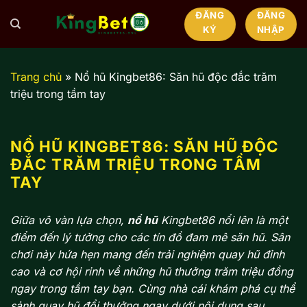
Bỏ
ĐĂNG
ĐĂNG
qua
KÝ
NHẬP
nội
dung
Trang chủ
»
Nổ hũ Kingbet86: Săn hũ độc đắc trăm
triệu trong tầm tay
NỔ HŨ KINGBET86: SĂN HŨ ĐỘC
ĐẮC TRĂM TRIỆU TRONG TẦM
TAY
Giữa vô vàn lựa chọn,
nổ hũ
Kingbet86 nổi lên là một
điểm đến lý tưởng cho các tín đồ đam mê săn hũ. Sân
chơi này hứa hẹn mang đến trải nghiệm quay hũ đỉnh
cao và cơ hội rinh về những hũ thưởng trăm triệu đồng
ngay trong tầm tay bạn. Cùng nhà cái khám phá cụ thể
sảnh quay hũ đổi thưởng ngay dưới nội dung sau.