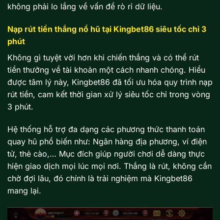
không phải lo lắng về vấn đề rò rỉ dữ liệu.
Nạp rút tiền thắng nổ hũ tại Kingbet86 siêu tốc chỉ 3
phút
Không gì tuyệt vời hơn khi chiến thắng và có thể rút
tiền thưởng về tài khoản một cách nhanh chóng. Hiểu
được tâm lý này, Kingbet86 đã tối ưu hóa quy trình nạp
rút tiền, cam kết thời gian xử lý siêu tốc chỉ trong vòng
3 phút.
Hệ thống hỗ trợ đa dạng các phương thức thanh toán
quay hũ phổ biến như: Ngân hàng địa phương, ví điện
tử, thẻ cào,… Mục đích giúp người chơi dễ dàng thực
hiện giao dịch mọi lúc mọi nơi. Thắng là rút, không cần
chờ đợi lâu, đó chính là trải nghiệm mà Kingbet86
mang lại.