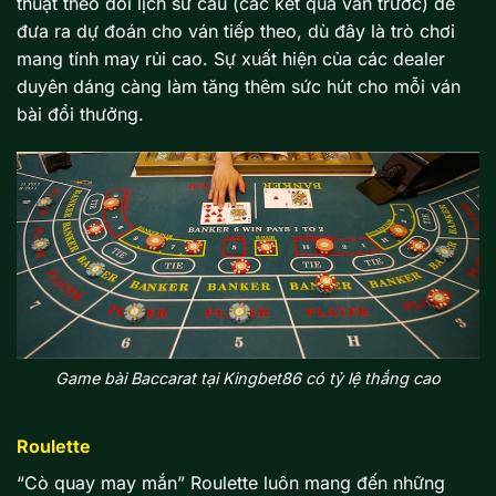
thuật theo dõi lịch sử cầu (các kết quả ván trước) để
đưa ra dự đoán cho ván tiếp theo, dù đây là trò chơi
mang tính may rủi cao. Sự xuất hiện của các dealer
duyên dáng càng làm tăng thêm sức hút cho mỗi ván
bài đổi thưởng.
Game bài Baccarat tại Kingbet86 có tỷ lệ thắng cao
Roulette
“Cò quay may mắn” Roulette luôn mang đến những