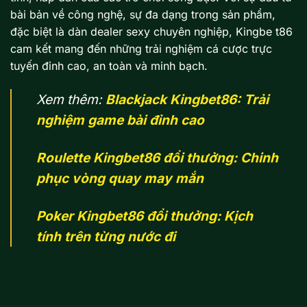
bài bản về công nghệ, sự đa dạng trong sản phẩm,
đặc biệt là dàn dealer sexy chuyên nghiệp, Kingbe t86
cam kết mang đến những trải nghiệm cá cược trực
tuyến đỉnh cao, an toàn và minh bạch.
Xem thêm:
Blackjack Kingbet86: Trải
nghiệm game bài đỉnh cao
Roulette Kingbet86 đổi thưởng: Chinh
phục vòng quay may mắn
Poker Kingbet86 đổi thưởng: Kịch
tính trên từng nước đi