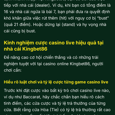
tiếp với nhà cái (dealer). Ví dụ, khi bạn có tổng điểm là
16 và nhà cái ngửa lá bài 7, bạn phải đưa ra quyết định
khó khăn giữa việc rút thêm (hit) với nguy cơ bị “bust”
(quá 21 điểm). Hoặc dừng lại (stand) và hy vọng nhà
cái cũng bị bust.
Kinh nghiệm cược casino live hiệu quả tại
nhà cái Kingbet86
Để nâng cao cơ hội chiến thắng và có những trải
nghiệm tuyệt vời tại casino online Kingbet86, người
chơi cần:
Hiểu rõ luật chơi và tỷ lệ cược từng game casino live
Trước khi đặt cược vào bất kỳ trò chơi casino live nào,
ví dụ như Baccarat, hãy chắc chắn bạn hiểu rõ cách
tính điểm, các cửa cược và tỷ lệ trả thưởng của từng
cửa. Biết rằng cửa Hòa (Tie) có tỷ lệ trả thưởng rất cao