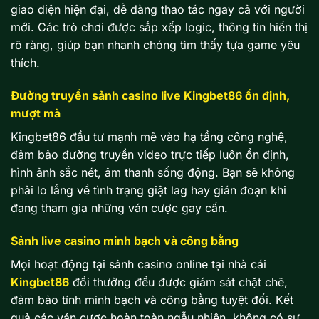
giao diện hiện đại, dễ dàng thao tác ngay cả với người
mới. Các trò chơi được sắp xếp logic, thông tin hiển thị
rõ ràng, giúp bạn nhanh chóng tìm thấy tựa game yêu
thích.
Đường truyền sảnh casino live Kingbet86 ổn định,
mượt mà
Kingbet86 đầu tư mạnh mẽ vào hạ tầng công nghệ,
đảm bảo đường truyền video trực tiếp luôn ổn định,
hình ảnh sắc nét, âm thanh sống động. Bạn sẽ không
phải lo lắng về tình trạng giật lag hay gián đoạn khi
đang tham gia những ván cược gay cấn.
Sảnh live casino minh bạch và công bằng
Mọi hoạt động tại sảnh casino online tại nhà cái
Kingbet86
đổi thưởng đều được giám sát chặt chẽ,
đảm bảo tính minh bạch và công bằng tuyệt đối. Kết
quả các ván cược hoàn toàn ngẫu nhiên, không có sự