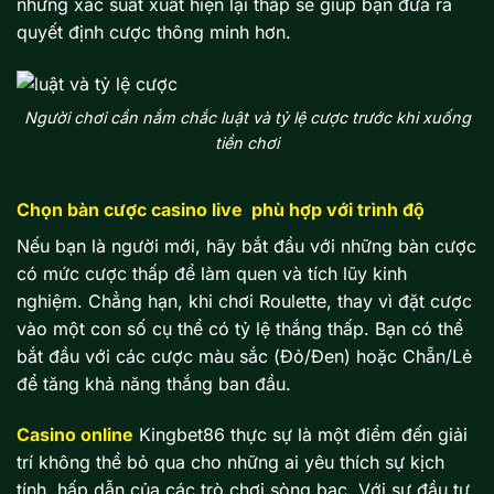
nhưng xác suất xuất hiện lại thấp sẽ giúp bạn đưa ra
quyết định cược thông minh hơn.
Người chơi cần nắm chắc luật và tỷ lệ cược trước khi xuống
tiền chơi
Chọn bàn cược casino live phù hợp với trình độ
Nếu bạn là người mới, hãy bắt đầu với những bàn cược
có mức cược thấp để làm quen và tích lũy kinh
nghiệm. Chẳng hạn, khi chơi Roulette, thay vì đặt cược
vào một con số cụ thể có tỷ lệ thắng thấp. Bạn có thể
bắt đầu với các cược màu sắc (Đỏ/Đen) hoặc Chẵn/Lẻ
để tăng khả năng thắng ban đầu.
Casino online
Kingbet86 thực sự là một điểm đến giải
trí không thể bỏ qua cho những ai yêu thích sự kịch
tính, hấp dẫn của các trò chơi sòng bạc. Với sự đầu tư