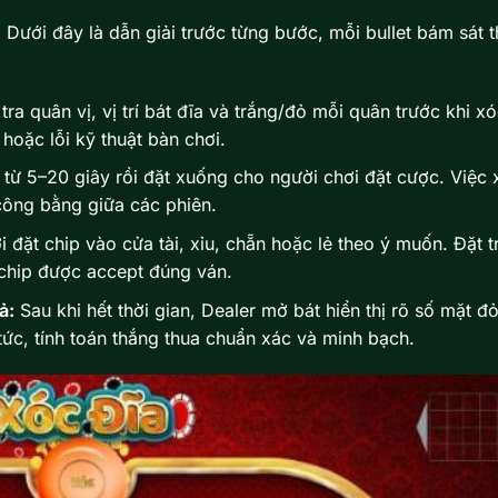
 Dưới đây là dẫn giải trước từng bước, mỗi bullet bám sát 
ra quân vị, vị trí bát đĩa và trắng/đỏ mỗi quân trước khi xó
hoặc lỗi kỹ thuật bàn chơi.
 từ 5–20 giây rồi đặt xuống cho người chơi đặt cược. Việc 
 công bằng giữa các phiên.
 đặt chip vào cửa tài, xỉu, chẵn hoặc lẻ theo ý muốn. Đặt 
chip được accept đúng ván.
ả:
Sau khi hết thời gian, Dealer mở bát hiển thị rõ số mặt đỏ
tức, tính toán thắng thua chuẩn xác và minh bạch.