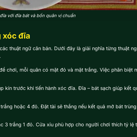
 đĩa với đĩa bát và bốn quân vị chuẩn
 xóc đĩa
các thuật ngữ căn bản. Dưới đây là giải nghĩa từng thuật ng
.
ể chơi, mỗi quân có mặt đỏ và mặt trắng. Việc phân biệt 
 kín trước khi tiến hành xóc đĩa. Đĩa – bát sạch giúp kết q
trắng hoặc 4 đỏ. Đặt tài sẽ thắng nếu kết quả mở bát trùn
c 3 trắng 1 đỏ. Cửa xỉu phù hợp cho người chơi thích tỷ lệ 