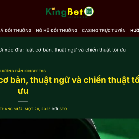
CÁ ĐỔI THƯỞNG
NỔ HŨ ĐỔI THƯỞNG
CASINO TRỰC TUYẾN
HƯỚ
i xóc đĩa: luật cơ bản, thuật ngữ và chiến thuật tối ưu
HƯỚNG DẪN KINGBET86
cơ bản, thuật ngữ và chiến thuật tố
ưu
THÁNG MƯỜI MỘT 28, 2025
BỞI
SEO