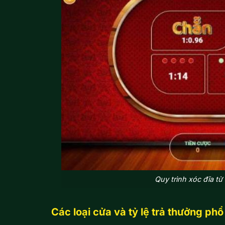
Quy trình xóc đĩa t
Các loại cửa và tỷ lệ trả thưởng phổ