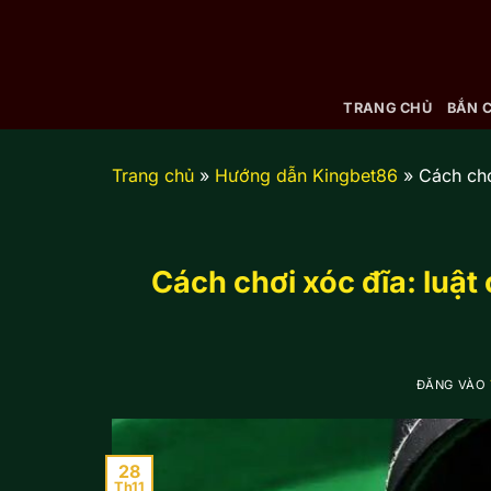
Bỏ
qua
nội
dung
TRANG CHỦ
BẮN 
Trang chủ
»
Hướng dẫn Kingbet86
»
Cách chơ
Cách chơi xóc đĩa: luật 
ĐĂNG VÀO
28
Th11