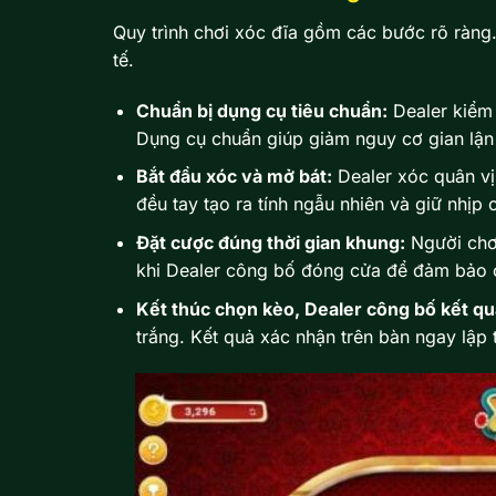
Quy trình chơi xóc đĩa gồm các bước rõ ràng.
tế.
Chuẩn bị dụng cụ tiêu chuẩn:
Dealer kiểm t
Dụng cụ chuẩn giúp giảm nguy cơ gian lận 
Bắt đầu xóc và mở bát:
Dealer xóc quân vị
đều tay tạo ra tính ngẫu nhiên và giữ nhịp
Đặt cược đúng thời gian khung:
Người chơi
khi Dealer công bố đóng cửa để đảm bảo 
Kết thúc chọn kèo, Dealer công bố kết qu
trắng. Kết quả xác nhận trên bàn ngay lập 