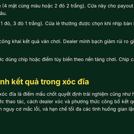
 (4 mặt cùng màu hoặc 2 đỏ 2 trắng). Cửa này cho payout
âu.
1 đỏ, 3 đỏ 1 trắng). Cửa lẻ thường được chọn khi nhịp bàn 
ông khai kết quả ván chơi. Dealer minh bạch giảm rủi ro g
ược dùng chip hoặc điểm tùy biến theo nền tảng chơi. Chip 
ịnh kết quả trong xóc đĩa
 xóc đĩa là điểm mấu chốt quyết định trải nghiệm cũng như 
ớc thao tác, cách dealer xóc và phương thức công bố kết q
 nguy cơ mắc lỗi, và hạn chế tối đa các tình huống gian lậ