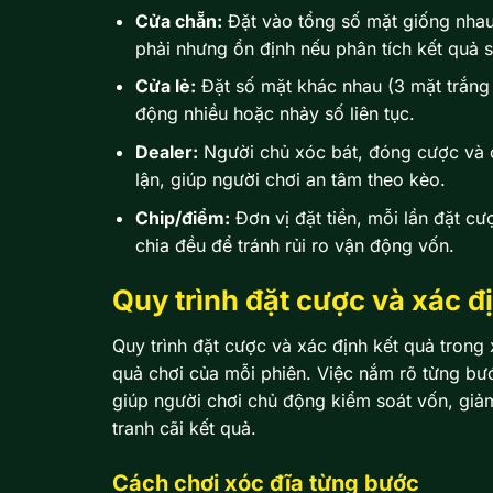
Cửa chẵn:
Đặt vào tổng số mặt giống nhau
phải nhưng ổn định nếu phân tích kết quả s
Cửa lẻ:
Đặt số mặt khác nhau (3 mặt trắng 
động nhiều hoặc nhảy số liên tục.
Dealer:
Người chủ xóc bát, đóng cược và c
lận, giúp người chơi an tâm theo kèo.
Chip/điểm:
Đơn vị đặt tiền, mỗi lần đặt c
chia đều để tránh rủi ro vận động vốn.
Quy trình đặt cược và xác đ
Quy trình đặt cược và xác định kết quả trong
quả chơi của mỗi phiên. Việc nắm rõ từng bư
giúp người chơi chủ động kiểm soát vốn, giảm
tranh cãi kết quả.
Cách chơi xóc đĩa từng bước