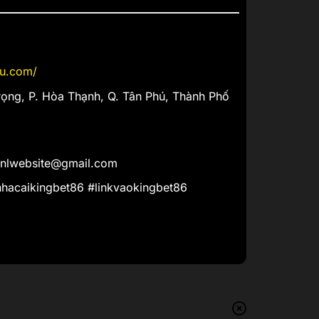
ru.com/
Trọng, P. Hòa Thạnh, Q. Tân Phú, Thành Phố
onlwebsite@gmail.com
nhacaikingbet86 #linkvaokingbet86