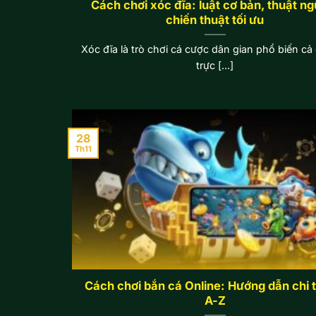
Cách chơi xóc đĩa: luật cơ bản, thuật n
chiến thuật tối ưu
Xóc đĩa là trò chơi cá cược dân gian phổ biến cả
trực [...]
28
Th11
Cách chơi bắn cá Online: Hướng dẫn chi t
A-Z