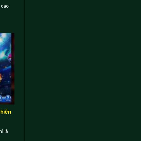
 cao
chiến
ỉ là