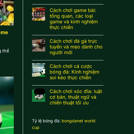
Cách chơi game bài:
tổng quan, các loại
game và kinh nghiệm
thực chiến
game
Cách chơi đá gà trực
tuyến và mẹo dành cho
g thể
người mới
Cách chơi cá cược
bóng đá: Kinh nghiệm
soi kèo thực chiến
Cách chơi xóc đĩa: luật
cơ bản, thuật ngữ và
chiến thuật tối ưu
Tỷ lệ bóng đá:
bongdanet world
cup