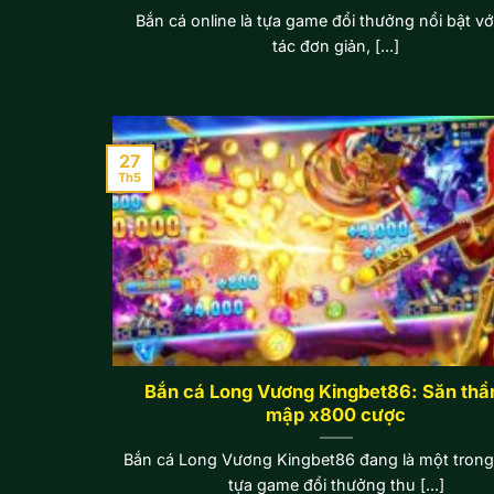
Bắn cá online là tựa game đổi thưởng nổi bật vớ
tác đơn giản, [...]
27
Th5
Bắn cá Long Vương Kingbet86: Săn thầ
mập x800 cược
Bắn cá Long Vương Kingbet86 đang là một tron
tựa game đổi thưởng thu [...]