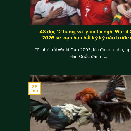
48 đội, 12 bảng, và lý do tôi nghĩ World
2026 sẽ loạn hơn bất kỳ kỳ nào trước
Tôi nhớ hồi World Cup 2002, lúc đó còn nhỏ, n
Hàn Quốc đánh [...]
28
Th11