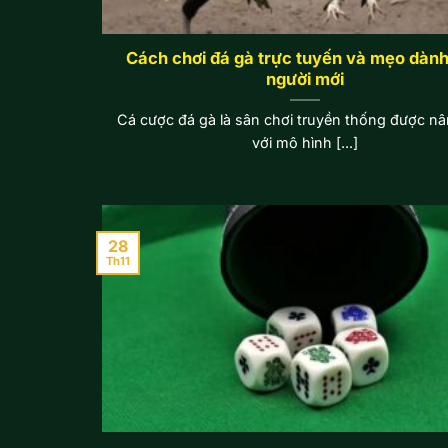
Cách chơi đá gà trực tuyến và mẹo dàn
người mới
Cá cược đá gà là sân chơi truyền thống được n
với mô hình [...]
28
Th11