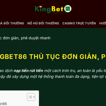
CÁ ĐỔI THƯỞNG
NỔ HŨ ĐỔI THƯỞNG
CASINO TRỰC TUYẾN
HƯỚ
ục đơn giản, phê duyệt nhanh
INGBET86 THỦ TỤC ĐƠN GIẢN,
iao dịch
nạp tiền rút tiền
một cách trơn tru, an toàn là yếu t
 vậy đã xây dựng một hệ thống thanh toán đa dạng, tiện lợi 
bet86