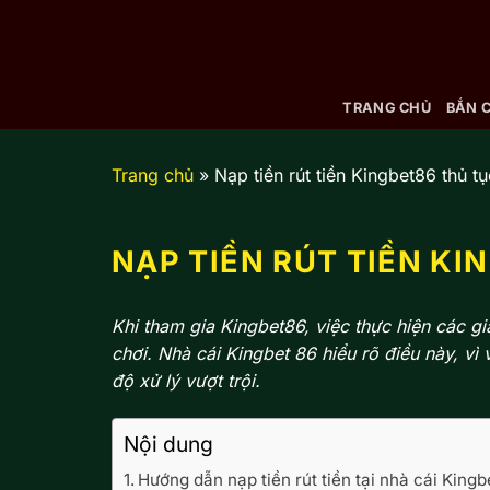
Bỏ
qua
nội
dung
TRANG CHỦ
BẮN 
Trang chủ
»
Nạp tiền rút tiền Kingbet86 thủ t
NẠP TIỀN RÚT TIỀN K
Khi tham gia Kingbet86, việc thực hiện các g
chơi. Nhà cái Kingbet 86 hiểu rõ điều này, vì
độ xử lý vượt trội.
Nội dung
Hướng dẫn nạp tiền rút tiền tại nhà cái King