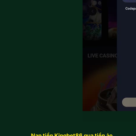
Nạp tiền Kingbet86 qua tiền ảo