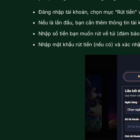
Đăng nhập tài khoản, chọn mục “Rút tiền”
Nếu là lần đầu, bạn cần thêm thông tin tài
Nhập số tiền bạn muốn rút về túi (đảm bảo tu
Nhập mật khẩu rút tiền (nếu có) và xác nhậ