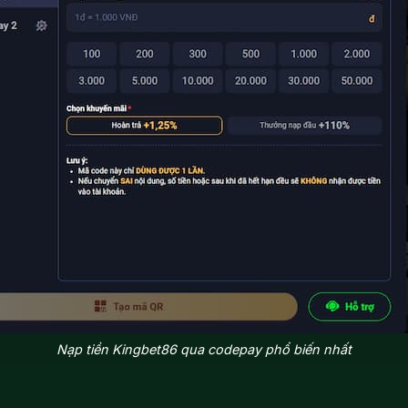
Nạp tiền Kingbet86 qua codepay phổ biến nhất