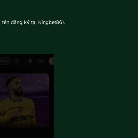
i tên đăng ký tại Kingbet86).