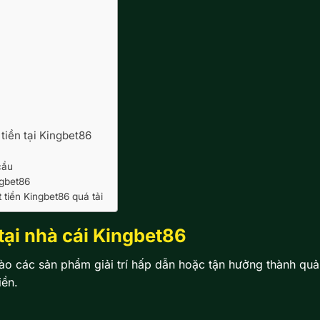
 tiền tại Kingbet86
cầu
ngbet86
 tiền Kingbet86 quá tải
 tại nhà cái Kingbet86
ào các sản phẩm giải trí hấp dẫn hoặc tận hưởng thành qu
iền.