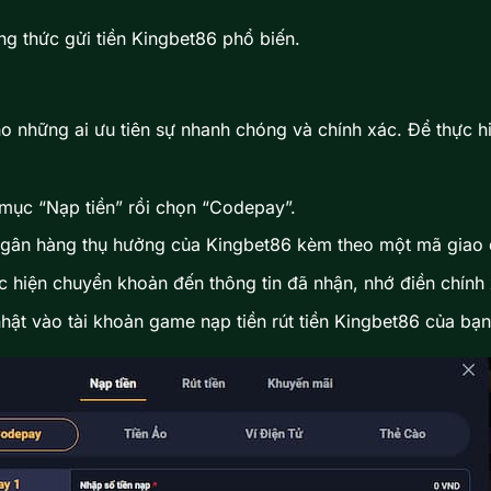
ng thức gửi tiền Kingbet86 phổ biến.
o những ai ưu tiên sự nhanh chóng và chính xác. Để thực h
mục “Nạp tiền” rồi chọn “Codepay”.
 ngân hàng thụ hưởng của Kingbet86 kèm theo một mã giao 
 hiện chuyển khoản đến thông tin đã nhận, nhớ điền chính
hật vào tài khoản game nạp tiền rút tiền Kingbet86 của bạn