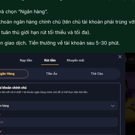
 và chọn “Ngân hàng”.
 khoản ngân hàng chính chủ (tên chủ tài khoản phải trùng vớ
ân thủ giới hạn rút tối thiểu và tối đa).
n giao dịch. Tiền thường về tài khoản sau 5-30 phút.