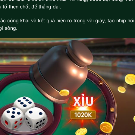
 tố then chốt để thắng dài.
ắc công khai và kết quả hiện rõ trong vài giây, tạo nhịp hồ
ọi sòng.