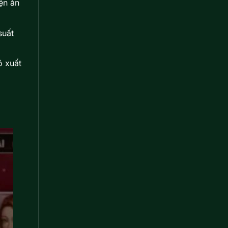
ện ăn
suất
ó xuất