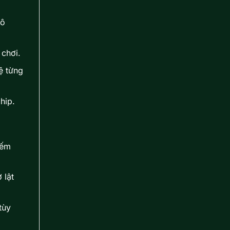
 ô
 chơi.
ệ từng
hip.
iếm
 lật
tùy