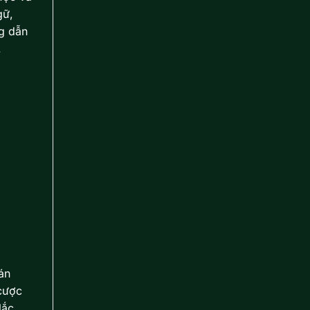
gữ,
ng dẫn
.
án
 cược
lắc