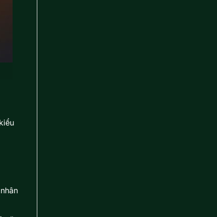
kiểu
 nhân