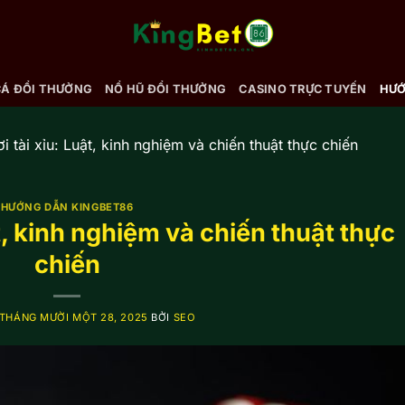
CÁ ĐỔI THƯỞNG
NỔ HŨ ĐỔI THƯỞNG
CASINO TRỰC TUYẾN
HƯỚ
i tài xỉu: Luật, kinh nghiệm và chiến thuật thực chiến
HƯỚNG DẪN KINGBET86
t, kinh nghiệm và chiến thuật thực
chiến
THÁNG MƯỜI MỘT 28, 2025
BỞI
SEO