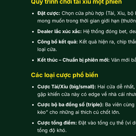
Quy trình chơi tài xỉu một phiên
Đặt cược:
Chọn cửa phù hợp (Tài, Xỉu, bộ b
mong muốn trong thời gian giới hạn (thườn
Dealer lắc xúc xắc:
Hệ thống đóng bet, deal
Công bố kết quả:
Kết quả hiện ra, chip thắ
loại cửa.
Kết thúc – Chuẩn bị phiên mới:
Ván mới bắt
Các loại cược phổ biến
Cược Tài/Xỉu (big/small):
Hai cửa dễ nhất,
gặp khiến cửa này có edge về nhà cái nhưn
Cược bộ ba đồng số (triple):
Ba viên cùng 
kèo” cho những ai thích cú chốt lớn.
Cược tổng điểm:
Đặt vào tổng cụ thể (ví dụ
tổng độ khó.