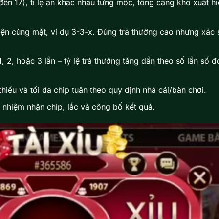
đến 17), tỉ lệ ăn khác nhau từng mốc, tổng càng khó xuất hi
hiện cùng mặt, ví dụ 3-3-x. Đúng trả thưởng cao nhưng xác 
, 2, hoặc 3 lần – tỷ lệ trả thưởng tăng dần theo số lần số đ
hiểu và tối đa chip tuân theo quy định nhà cái/bàn chơi.
 nhiệm nhận chip, lắc và công bố kết quả.