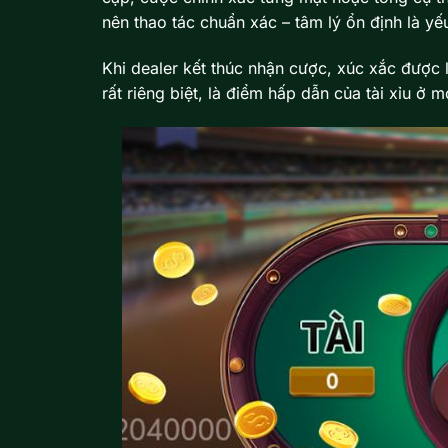
nên thao tác chuẩn xác – tâm lý ổn định là yếu
Khi dealer kết thúc nhận cược, xúc xắc được l
rất riêng biệt, là điểm hấp dẫn của tài xỉu ở m