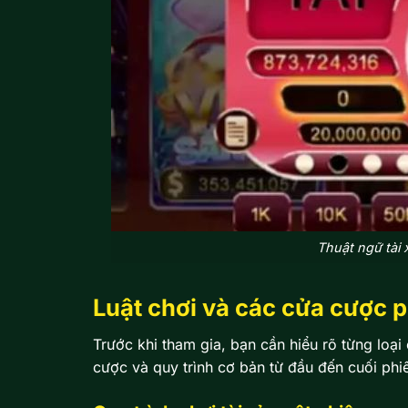
Thuật ngữ tài x
Luật chơi và các cửa cược ph
Trước khi tham gia, bạn cần hiểu rõ từng loại
cược và quy trình cơ bản từ đầu đến cuối phi