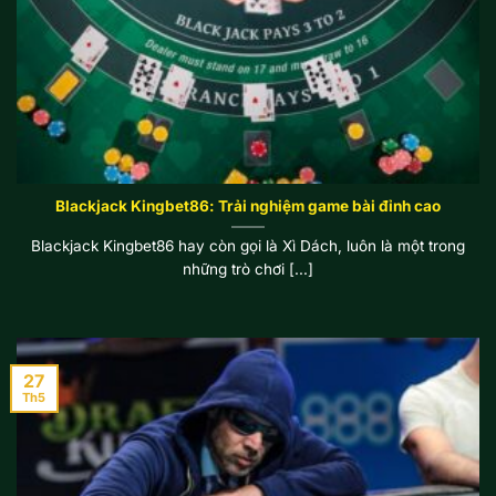
Blackjack Kingbet86: Trải nghiệm game bài đỉnh cao
Blackjack Kingbet86 hay còn gọi là Xì Dách, luôn là một trong
những trò chơi [...]
27
Th5