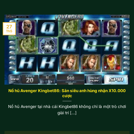
27
Th5
Nổ hũ Avenger Kingbet86: Săn siêu anh hùng nhận X10.000
cược
Nổ hũ Avenger tại nhà cái Kingbet86 không chỉ là một trò chơi
giải trí [...]