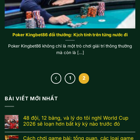
Poker Kingbet86 đổi thưởng: Kịch tính trên từng nước đi
Poker Kingbet86 không chỉ là một trò chơi giải trí thông thường
mà còn là [...]
1
2
BÀI VIẾT MỚI NHẤT
48 đội, 12 bảng, và lý do tôi nghĩ World Cup
2026 sẽ loạn hơn bất kỳ kỳ nào trước đó
Cách chơi game bài: tổng quan, các loại game