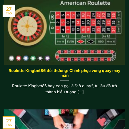
27
Th5
Roulette Kingbet86 đổi thưởng: Chinh phục vòng quay may
mắn
Roulette Kingbet86 hay còn gọi là “cò quay”, từ lâu đã trở
thành biểu tượng [...]
27
Th5